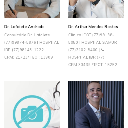
Dr. Lafaiete Andrade
Dr. Arthur Mendes Bastos
Consultório Dr. Lafaiete
Clínica ICOT (77)98138-
(77)99974-5976 | HOSPITAL
5050 | HOSPITAL SAMUR
IBR (77)98143-1222
(77)2102-8400 | 📞
CRM: 21723/ TEOT:13909
HOSPITAL IBR (77)
CRM:33439 /TEOT: 15252