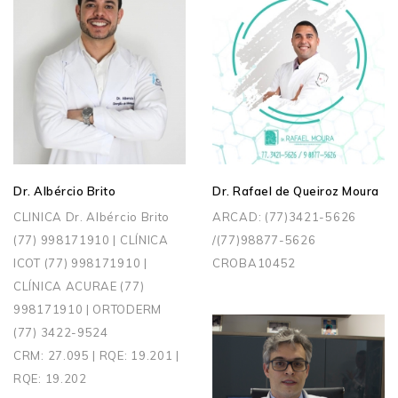
Dr. Albércio Brito
Dr. Rafael de Queiroz Moura
CLINICA Dr. Albércio Brito
ARCAD: (77)3421-5626
(77) 998171910 | CLÍNICA
/(77)98877-5626
ICOT (77) 998171910 |
CROBA10452
CLÍNICA ACURAE (77)
998171910 | ORTODERM
(77) 3422-9524
CRM: 27.095 | RQE: 19.201 |
RQE: 19.202