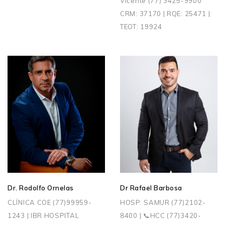
Vicente (77) 3425-9900
CRM: 37170 | RQE: 25471 |
TEOT: 19924
Dr. Rodolfo Ornelas
Dr Rafael Barbosa
CLÍNICA COE (77)99959-
HOSP. SAMUR (77)2102-
1243 | IBR HOSPITAL
8400 | 📞HCC (77)3420-