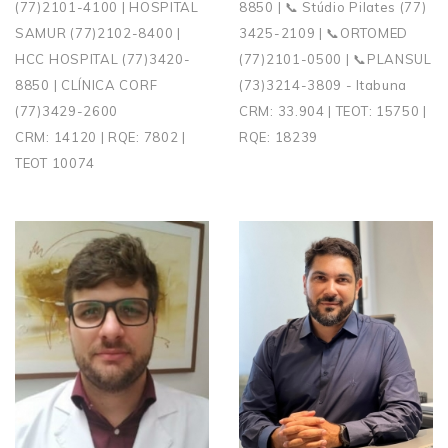
(77)2101-4100 | HOSPITAL
8850 | 📞 Stúdio Pilates (77)
SAMUR (77)2102-8400 |
3425-2109 | 📞ORTOMED
HCC HOSPITAL (77)3420-
(77)2101-0500 | 📞PLANSUL
8850 | CLÍNICA CORF
(73)3214-3809 - Itabuna
(77)3429-2600
CRM: 33.904 | TEOT: 15750 |
CRM: 14120 | RQE: 7802 |
RQE: 18239
TEOT 10074