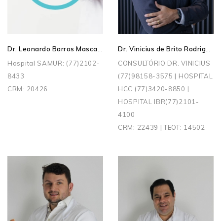
Dr. Leonardo Barros Mascarenhas
Dr. Vinicius de Brito Rodrigues
Hospital SAMUR: (77)2102-
CONSULTÓRIO DR. VINICIUS
8433
(77)98158-3575 | HOSPITAL
CRM: 20426
HCC (77)3420-8850 |
HOSPITAL IBR(77)2101-
4100
CRM: 22439 | TEOT: 14502