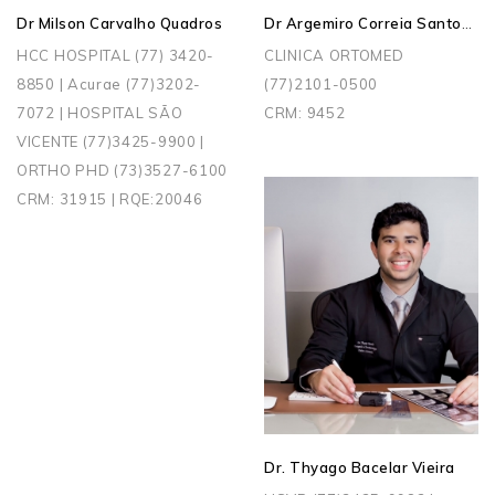
Dr Argemiro Correia Santos Junior
Dr Milson Carvalho Quadros
HCC HOSPITAL (77) 3420-
CLINICA ORTOMED
8850 | Acurae (77)3202-
(77)2101-0500
7072 | HOSPITAL SÃO
CRM: 9452
VICENTE (77)3425-9900 |
ORTHO PHD (73)3527-6100
CRM: 31915 | RQE:20046
Dr. Thyago Bacelar Vieira