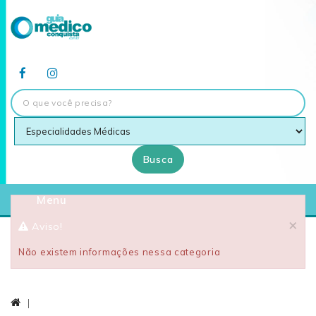
Busca
Menu
×
Aviso!
Não existem informações nessa categoria