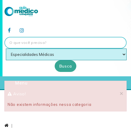
Busca
Menu
×
Aviso!
Não existem informações nessa categoria