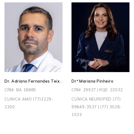
Dr. Adriano Fernandes Teixeira
Drª Mariana Pinheiro
CRM: BA 18885
CRM: 29927 | RQE: 22032
CLINICA AMO (77)3229-
CLÍNICA NEUROPED (77)
2200
99849-3537 | (77) 3028-
1533