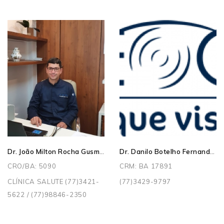
Dr. João Milton Rocha Gusmão
Dr. Danilo Botelho Fernandes
CRO/BA: 5090
CRM: BA 17891
CLÍNICA SALUTE (77)3421-
(77)3429-9797
5622 / (77)98846-2350