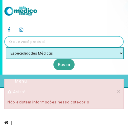
Busca
Menu
×
Aviso!
Não existem informações nessa categoria