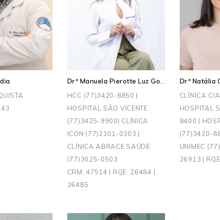
Drª Manuela Pierotte Luz Gondim
dia
QUISTA
HCC (77)3420-8850 |
CLÍNICA CIA
043
HOSPITAL SÃO VICENTE
HOSPITAL S
(77)3425-9900| CLÍNICA
8400 | HOS
ICON (77)2101-0303 |
(77)3420-8
CLÍNICA ABRACE SAÚDE
UNIMEC (77
(77)3025-0503
26913 | RQE
CRM: 47514 | RQE: 26484 |
26485