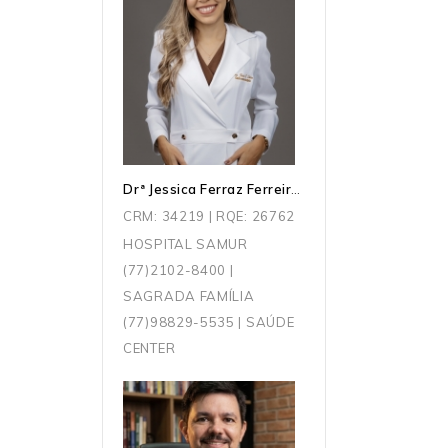
Drª Jessica Ferraz Ferreira Dutra
CRM: 34219 | RQE: 26762
HOSPITAL SAMUR
(77)2102-8400 |
SAGRADA FAMÍLIA
(77)98829-5535 | SAÚDE
CENTER