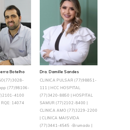
erra Botelho
Dra. Damille Sandes
O(77)3028-
CLINICA PULSAR (77)98851-
app (77)98106-
111 | HCC HOSPITAL
77)2101-4100
(77)3420-8850 | HOSPITAL
| RQE: 14074
SAMUR (77)2102-8400 |
CLINICA AMO (77)3229-2200
| CLINICA MAISVIDA
(77)3441-4545 -Brumado |