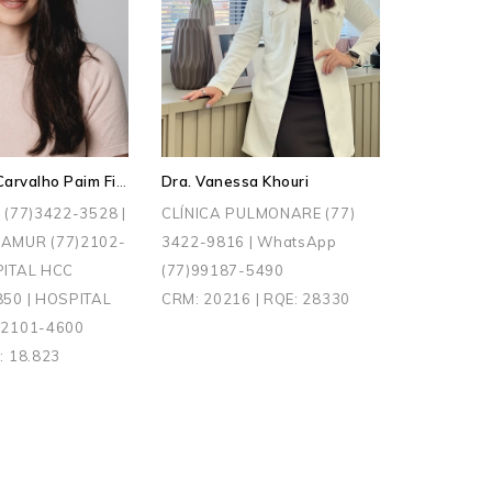
Drª Natália Carvalho Paim Figueira Santos
Dra. Vanessa Khouri
 (77)3422-3528 |
CLÍNICA PULMONARE (77)
AMUR (77)2102-
3422-9816 | WhatsApp
PITAL HCC
(77)99187-5490
850 | HOSPITAL
CRM: 20216 | RQE: 28330
)2101-4600
: 18.823