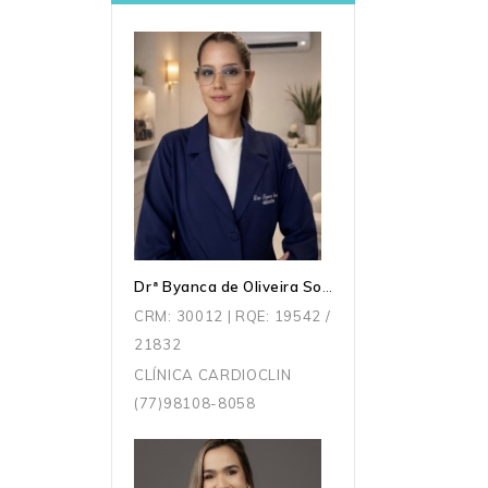
Drª Byanca de Oliveira Souza
CRM: 30012 | RQE: 19542 /
21832
CLÍNICA CARDIOCLIN
(77)98108-8058