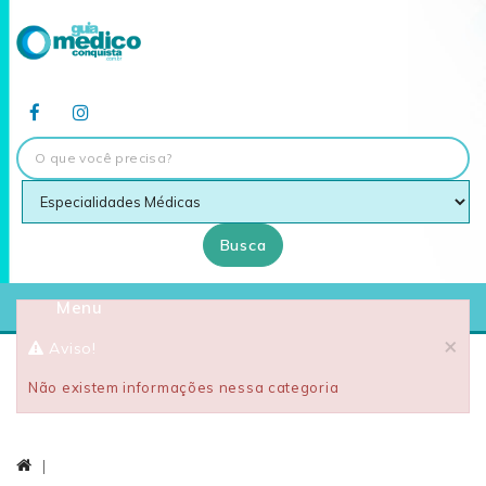
Busca
Menu
×
Aviso!
Não existem informações nessa categoria