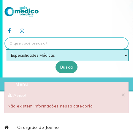
Busca
Menu
×
Aviso!
Não existem informações nessa categoria
Cirurgião de Joelho