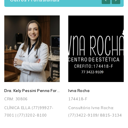
Dra. Kely Pessini Penna Forte
Ivna Rocha
CRM: 30806
174418-F
CLÍNICA ELLA (77)99927-
Consultório Ivna Rocha:
7001 | (77)3202-8100
(77)3422-9109/ 8815-3134