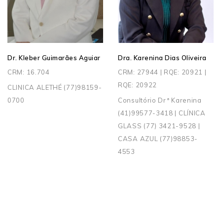
Dr. Kleber Guimarães Aguiar
Dra. Karenina Dias Oliveira
CRM: 16.704
CRM: 27944 | RQE: 20921 |
RQE: 20922
CLINICA ALETHÉ (77)98159-
0700
Consultório Drª Karenina
(41)99577-3418 | CLÍNICA
GLASS (77) 3421-9528 |
CASA AZUL (77)98853-
4553